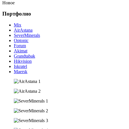
Новое
Портфолио
Mix
AirAstana
SeverMinerals
Optonic
Forum
Akimat
Grandtabak
Hikvision
Iskratel
Maersk