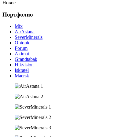
Новое
Портфолио
Mix
AirAstana
SeverMinerals
Optonic
Forum
Akimat
Grandtabak
Hikvision
Iskratel
Maersk